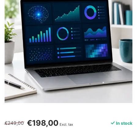
€198,00
€249,00
In stock
Excl. tax