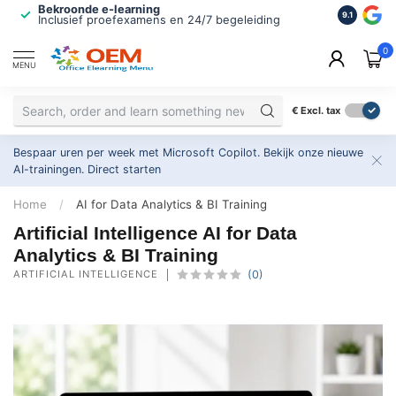
ISO 9001 & 27001 werkwijze
Maatwerk
9.1
2.500+ organisaties gingen u voor
Altijd op
0
MENU
€
Excl. tax
Bespaar uren per week met Microsoft Copilot. Bekijk onze nieuwe
AI-trainingen.
Direct starten
Home
/
AI for Data Analytics & BI Training
Artificial Intelligence AI for Data
Analytics & BI Training
ARTIFICIAL INTELLIGENCE
(0)