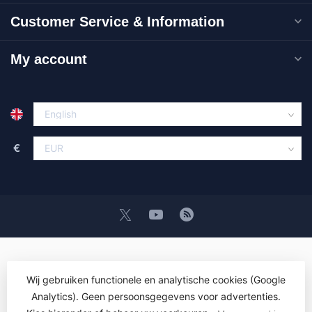
Customer Service & Information
My account
€
Wij gebruiken functionele en analytische cookies (Google
Analytics). Geen persoonsgegevens voor advertenties.
© Copyright 2026 OEM ICT Training & Advice
- Powered by