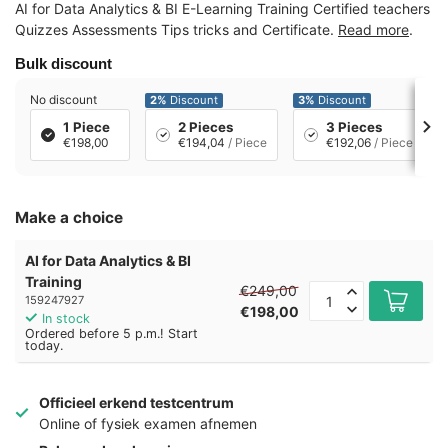
AI for Data Analytics & BI E-Learning Training Certified teachers
Quizzes Assessments Tips tricks and Certificate.
Read more
.
Bulk discount
No discount
2%
Discount
3%
Discount
1 Piece
2 Pieces
3 Pieces
€198,00
€194,04
/ Piece
€192,06
/ Piece
Make a choice
AI for Data Analytics & BI
Training
€249,00
159247927
€198,00
In stock
Ordered before 5 p.m.! Start
today.
Officieel erkend testcentrum
Online of fysiek examen afnemen