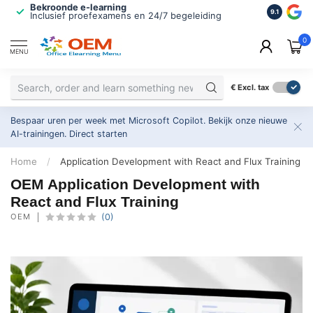
Bekroonde e-learning
ISO 9001 
9.1
Inclusief proefexamens en 24/7 begeleiding
2.500+ or
0
MENU
€
Excl. tax
Bespaar uren per week met Microsoft Copilot. Bekijk onze nieuwe
AI-trainingen.
Direct starten
Home
/
Application Development with React and Flux Training
OEM Application Development with
React and Flux Training
OEM
(0)