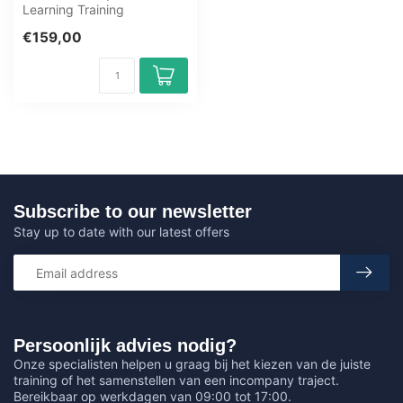
Learning Training
Application Development
€159,00
with React and Flu...
Subscribe to our newsletter
Stay up to date with our latest offers
Persoonlijk advies nodig?
Onze specialisten helpen u graag bij het kiezen van de juiste
training of het samenstellen van een incompany traject.
Bereikbaar op werkdagen van 09:00 tot 17:00.