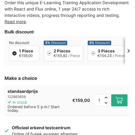
Order this unique E-Learning Training Application Development
with React and Flux online, 1 year 24/7 access to rich
interactive videos, progress through reporting and testing.
Read more
.
Bulk discount
No discount
2%
Discount
3%
Discount
1 Piece
2 Pieces
3 Pieces
€159,00
€155,82
/ Piece
€154,23
/ Piece
Make a choice
standaardprijs
122863659
€159,00
In stock
Ordered before 5 p.m.! Start
today.
Officieel erkend testcentrum
Online of fysiek examen afnemen