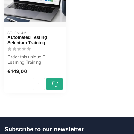
SELENIUM
Automated Testing
Selenium Training
Order this unique E-
Learning Training
Automated Testing
€149,00
Selenium online, 1 year...
Subscribe to our newsletter