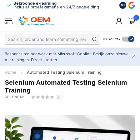
Bekroonde e-learning
ISO 9001 
9.1
Inclusief proefexamens en 24/7 begeleiding
2.500+ or
0
MENU
€
Excl. tax
Bespaar uren per week met Microsoft Copilot. Bekijk onze nieuwe
AI-trainingen.
Direct starten
Home
/
Automated Testing Selenium Training
Selenium Automated Testing Selenium
Training
SELENIUM
(0)