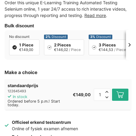
Order this unique E-Learning Training Automated Testing
Selenium online, 1 year 24/7 access to rich interactive videos,
progress through reporting and testing.
Read more
.
Bulk discount
No discount
2%
Discount
3%
Discount
1 Piece
2 Pieces
3 Pieces
€149,00
€146,02
/ Piece
€144,53
/ Piece
Make a choice
standaardprijs
122645493
€149,00
In stock
Ordered before 5 p.m.! Start
today.
Officieel erkend testcentrum
Online of fysiek examen afnemen