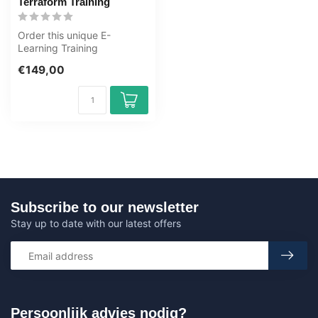
Terraform Training
Order this unique E-
Learning Training
Automation with Terraform
€149,00
online, 1 year 2...
Subscribe to our newsletter
Stay up to date with our latest offers
Persoonlijk advies nodig?