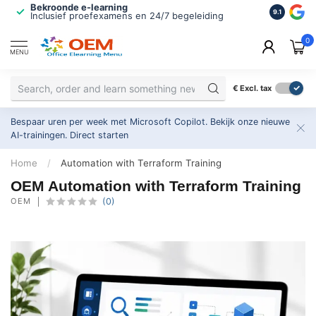
Bekroonde e-learning
ISO 9001 
9.1
Inclusief proefexamens en 24/7 begeleiding
2.500+ or
0
MENU
€
Excl. tax
Bespaar uren per week met Microsoft Copilot. Bekijk onze nieuwe
AI-trainingen.
Direct starten
Home
/
Automation with Terraform Training
OEM Automation with Terraform Training
OEM
(0)