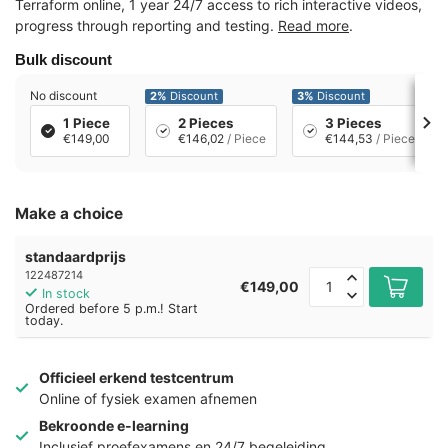
Terraform online, 1 year 24/7 access to rich interactive videos,
progress through reporting and testing.
Read more
.
Bulk discount
No discount
2%
Discount
3%
Discount
1 Piece
2 Pieces
3 Pieces
€149,00
€146,02
/ Piece
€144,53
/ Piece
Make a choice
standaardprijs
122487214
€149,00
In stock
Ordered before 5 p.m.! Start
today.
Officieel erkend testcentrum
Online of fysiek examen afnemen
Bekroonde e-learning
Inclusief proefexamens en 24/7 begeleiding