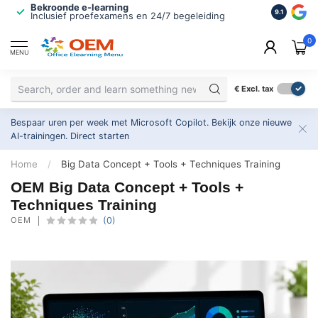
Bekroonde e-learning
ISO 9001 
9.1
Inclusief proefexamens en 24/7 begeleiding
2.500+ or
0
MENU
€
Excl. tax
Bespaar uren per week met Microsoft Copilot. Bekijk onze nieuwe
AI-trainingen.
Direct starten
Home
/
Big Data Concept + Tools + Techniques Training
OEM Big Data Concept + Tools +
Techniques Training
OEM
(0)