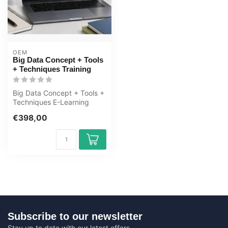
OEM
Big Data Concept + Tools
+ Techniques Training
Big Data Concept + Tools +
Techniques E-Learning
Training Online Certified
€398,00
Teach...
Subscribe to our newsletter
Stay up to date with our latest offers