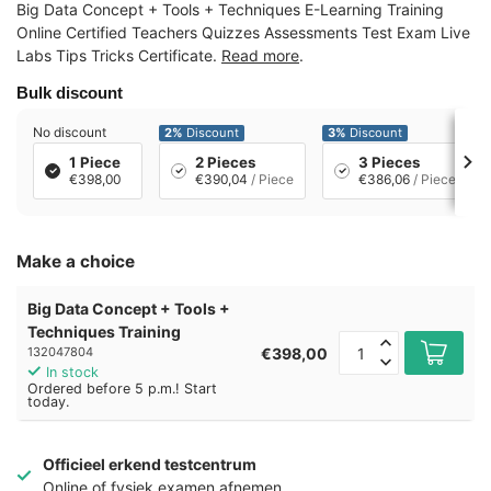
Big Data Concept + Tools + Techniques E-Learning Training
Online Certified Teachers Quizzes Assessments Test Exam Live
Labs Tips Tricks Certificate.
Read more
.
Bulk discount
No discount
2%
Discount
3%
Discount
1 Piece
2 Pieces
3 Pieces
€398,00
€390,04
/ Piece
€386,06
/ Piece
Make a choice
Big Data Concept + Tools +
Techniques Training
€398,00
132047804
In stock
Ordered before 5 p.m.! Start
today.
Officieel erkend testcentrum
Online of fysiek examen afnemen