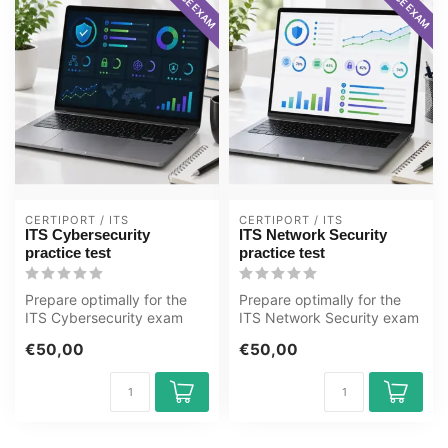
CERTIPORT / ITS
CERTIPORT / ITS
ITS Cybersecurity
ITS Network Security
practice test
practice test
Prepare optimally for the
Prepare optimally for the
ITS Cybersecurity exam
ITS Network Security exam
with the GMetrix practice
with the GMetrix practice
€50,00
€50,00
test ...
te...