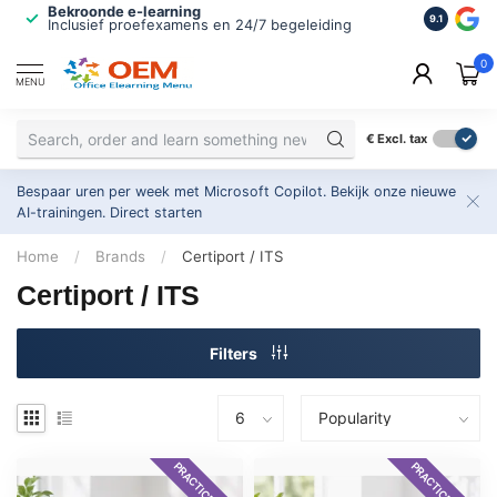
Bekroonde e-learning
ISO 9001 
9.1
Inclusief proefexamens en 24/7 begeleiding
2.500+ or
0
MENU
€
Excl. tax
Bespaar uren per week met Microsoft Copilot. Bekijk onze nieuwe
AI-trainingen.
Direct starten
Home
/
Brands
/
Certiport / ITS
Certiport / ITS
Filters
PRACTICE EXAM
PRACTICE EXAM