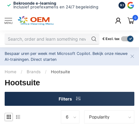
Bekroonde e-learning
ISO 9001 
9.1
Inclusief proefexamens en 24/7 begeleiding
2.500+ or
0
MENU
€
Excl. tax
Bespaar uren per week met Microsoft Copilot. Bekijk onze nieuwe
AI-trainingen.
Direct starten
Home
/
Brands
/
Hootsuite
Hootsuite
Filters