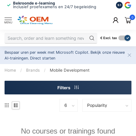
Bekroonde e-learning
ISO 9001 
9.1
Inclusief proefexamens en 24/7 begeleiding
2.500+ or
0
MENU
€
Excl. tax
Bespaar uren per week met Microsoft Copilot. Bekijk onze nieuwe
AI-trainingen.
Direct starten
Home
/
Brands
/
Mobile Development
Filters
No courses or trainings found