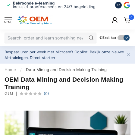
Bekroonde e-learning
ISO 9001 
9.1
Inclusief proefexamens en 24/7 begeleiding
2.500+ or
0
MENU
€
Excl. tax
Bespaar uren per week met Microsoft Copilot. Bekijk onze nieuwe
AI-trainingen.
Direct starten
Home
/
Data Mining and Decision Making Training
OEM Data Mining and Decision Making
Training
OEM
(0)