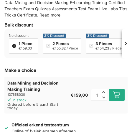
Data Mining and Decision Making E-Learning Training Certified
Teachers Exam Quizzes Assessments Test Exam Live Labs Tips
Tricks Certificate.
Read more
.
Bulk discount
No discount
2%
Discount
3%
Discount
1 Piece
2 Pieces
3 Pieces
€159,00
€155,82
/ Piece
€154,23
/ Piece
Make a choice
Data Mining and Decision
Making Training
€159,00
137658030
In stock
Ordered before 5 p.m.! Start
today.
Officieel erkend testcentrum
Online of fysiek examen afnemen