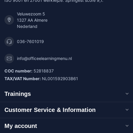
ISO 9001 en 27001 werkwijze. Springest score 9,1.
Veluwezoom 5
1327 AA Almere
Nederland
036-7601019
info@officeelearningmenu.nl
COC number:
52818837
TAX/VAT Number:
NL001592903B61
Trainings
Customer Service & Information
My account