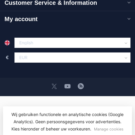
Customer Service & Information
My account
€
Wij gebruiken functionele en analytische cookies (Google
Analytics). Geen persoonsgegevens voor advertenties.
© Copyright 2026 OEM ICT Training & Advice
- Powered by
Lightspeed
- Theme by
Dyvelopment
Kies hieronder of beheer uw voorkeuren.
Manage cookies