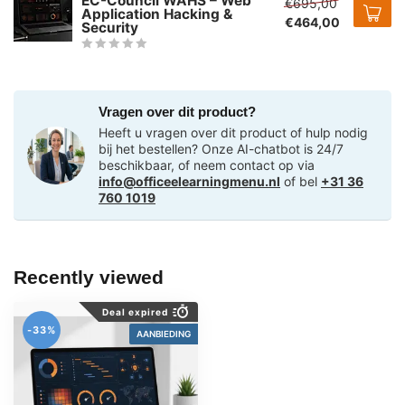
EC-Council WAHS – Web
€695,00
Application Hacking &
€464,00
Security
Vragen over dit product?
Heeft u vragen over dit product of hulp nodig
bij het bestellen? Onze AI-chatbot is 24/7
beschikbaar, of neem contact op via
info@officeelearningmenu.nl
of bel
+31 36
760 1019
Recently viewed
Deal expired
-33%
AANBIEDING