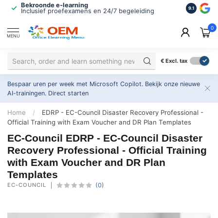
Bekroonde e-learning
ISO 9001 
9.1
Inclusief proefexamens en 24/7 begeleiding
2.500+ or
0
MENU
€
Excl. tax
Bespaar uren per week met Microsoft Copilot. Bekijk onze nieuwe
AI-trainingen.
Direct starten
Home
/
EDRP - EC-Council Disaster Recovery Professional -
Official Training with Exam Voucher and DR Plan Templates
EC-Council EDRP - EC-Council Disaster
Recovery Professional - Official Training
with Exam Voucher and DR Plan
Templates
EC-COUNCIL
(0)