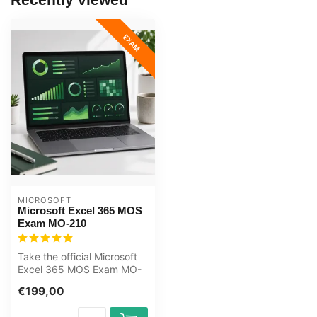
EXAM
MICROSOFT
Microsoft Excel 365 MOS
Exam MO-210
Take the official Microsoft
Excel 365 MOS Exam MO-
210 at OEM, an authorised
€199,00
Cert...