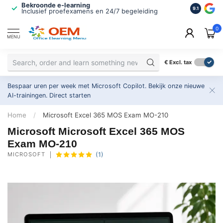
Bekroonde e-learning
ISO 9001 
9.1
Inclusief proefexamens en 24/7 begeleiding
2.500+ or
0
MENU
€
Excl. tax
Bespaar uren per week met Microsoft Copilot. Bekijk onze nieuwe
AI-trainingen.
Direct starten
Home
/
Microsoft Excel 365 MOS Exam MO-210
Microsoft Microsoft Excel 365 MOS
Exam MO-210
MICROSOFT
(1)