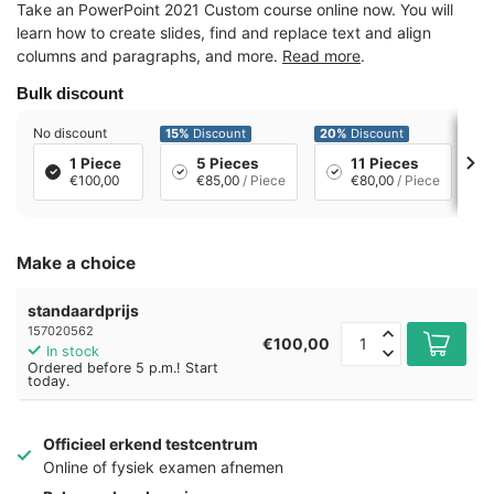
Take an PowerPoint 2021 Custom course online now. You will
learn how to create slides, find and replace text and align
columns and paragraphs, and more.
Read more
.
Bulk discount
No discount
15%
Discount
20%
Discount
25
1 Piece
5 Pieces
11 Pieces
€100,00
€85,00
/ Piece
€80,00
/ Piece
Make a choice
standaardprijs
157020562
€100,00
In stock
Ordered before 5 p.m.! Start
today.
Officieel erkend testcentrum
Online of fysiek examen afnemen