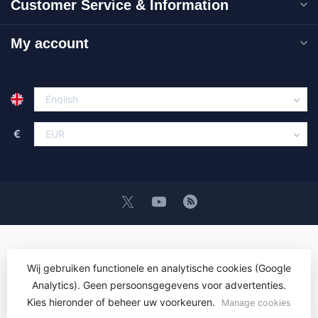
Customer Service & Information
My account
€
Wij gebruiken functionele en analytische cookies (Google
Analytics). Geen persoonsgegevens voor advertenties.
© Copyright 2026 OEM ICT Training & Advice
- Powered by
Lightspeed
- Theme by
Dyvelopment
Kies hieronder of beheer uw voorkeuren.
Manage cookies