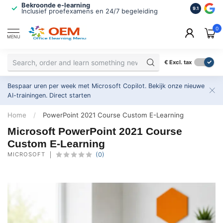
Bekroonde e-learning
ISO 9001 
9.1
Inclusief proefexamens en 24/7 begeleiding
2.500+ or
0
MENU
€
Excl. tax
Bespaar uren per week met Microsoft Copilot. Bekijk onze nieuwe
AI-trainingen.
Direct starten
Home
/
PowerPoint 2021 Course Custom E-Learning
Microsoft PowerPoint 2021 Course
Custom E-Learning
MICROSOFT
(0)