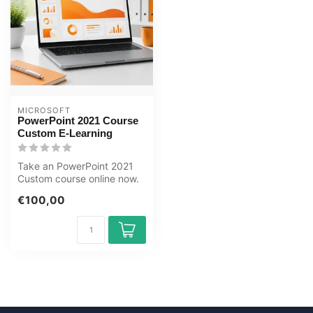
MICROSOFT
PowerPoint 2021 Course
Custom E-Learning
Take an PowerPoint 2021
Custom course online now.
You will learn how to create
€100,00
s...