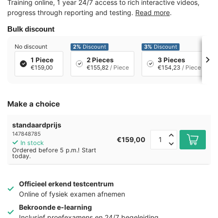
Training online, 1 year 24/7 access to rich interactive videos,
progress through reporting and testing.
Read more
.
Bulk discount
No discount
2%
Discount
3%
Discount
1 Piece
2 Pieces
3 Pieces
€159,00
€155,82
/ Piece
€154,23
/ Piece
Make a choice
standaardprijs
147848785
€159,00
In stock
Ordered before 5 p.m.! Start
today.
Officieel erkend testcentrum
Online of fysiek examen afnemen
Bekroonde e-learning
Inclusief proefexamens en 24/7 begeleiding