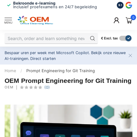
Bekroonde e-learning
ISO 9001 
9.1
Inclusief proefexamens en 24/7 begeleiding
2.500+ or
0
MENU
€
Excl. tax
Bespaar uren per week met Microsoft Copilot. Bekijk onze nieuwe
AI-trainingen.
Direct starten
Home
/
Prompt Engineering for Git Training
OEM Prompt Engineering for Git Training
OEM
(0)