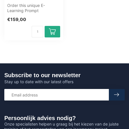
Order this unique E-
Learning Prompt
Engineering for Git Training
€159,00
online, 1 year ...
Subscribe to our newsletter
Stay up to date with our latest offers
Persoonlijk advies nodig?
Onze specialisten helpen u graag bij het kiezen van de juiste