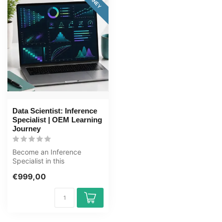
Data Scientist: Inference
Specialist | OEM Learning
Journey
Become an Inference
Specialist in this
comprehensive 169+ hour
€999,00
learning journey....