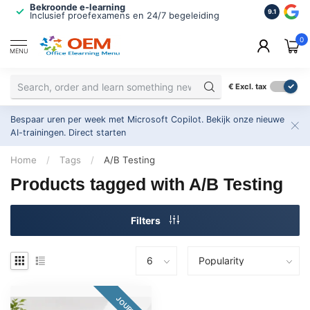
Bekroonde e-learning
ISO 9001 
9.1
Inclusief proefexamens en 24/7 begeleiding
2.500+ or
0
MENU
€
Excl. tax
Bespaar uren per week met Microsoft Copilot. Bekijk onze nieuwe
AI-trainingen.
Direct starten
Home
/
Tags
/
A/B Testing
Products tagged with A/B Testing
Filters
JOURNEY