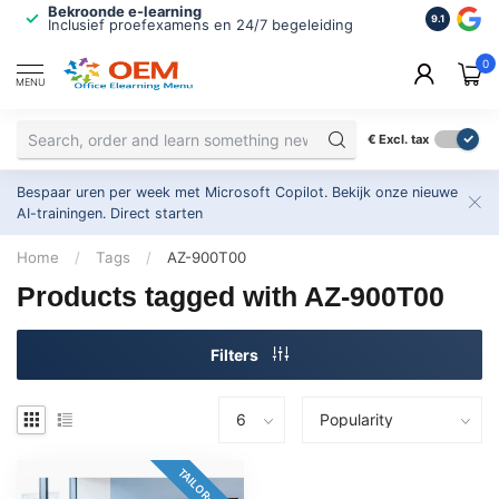
Bekroonde e-learning
ISO 9001 
9.1
Inclusief proefexamens en 24/7 begeleiding
2.500+ or
0
MENU
€
Excl. tax
Bespaar uren per week met Microsoft Copilot. Bekijk onze nieuwe
AI-trainingen.
Direct starten
Home
/
Tags
/
AZ-900T00
Products tagged with AZ-900T00
Filters
TAILOR-MADE