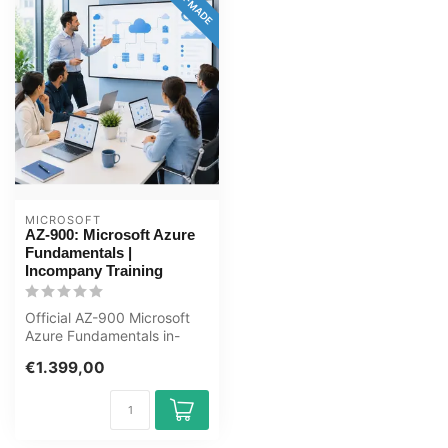
MICROSOFT
AZ-900: Microsoft Azure
Fundamentals |
Incompany Training
Official AZ-900 Microsoft
Azure Fundamentals in-
company training. Cloud
€1.399,00
concepts...