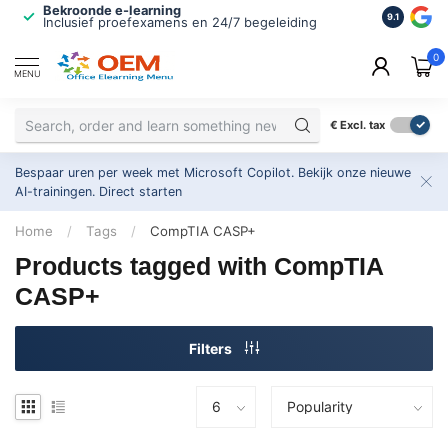
Bekroonde e-learning
ISO 9001 
9.1
Inclusief proefexamens en 24/7 begeleiding
2.500+ or
0
MENU
€
Excl. tax
Bespaar uren per week met Microsoft Copilot. Bekijk onze nieuwe
AI-trainingen.
Direct starten
Home
/
Tags
/
CompTIA CASP+
Products tagged with CompTIA
CASP+
Filters