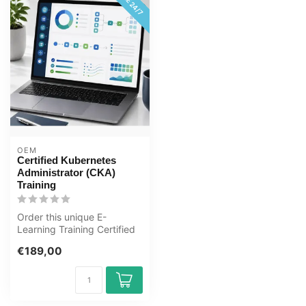
OEM
Certified Kubernetes
Administrator (CKA)
Training
Order this unique E-
Learning Training Certified
Kubernetes Administrator
€189,00
(CKA) o...