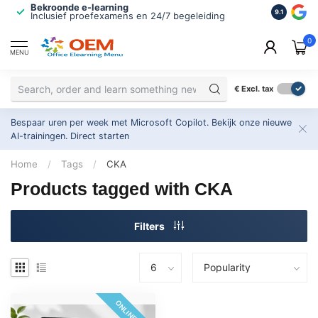
Bekroonde e-learning
ISO 9001 
9.1
Inclusief proefexamens en 24/7 begeleiding
2.500+ or
0
MENU
€
Excl. tax
Bespaar uren per week met Microsoft Copilot. Bekijk onze nieuwe
AI-trainingen.
Direct starten
Home
/
Tags
/
CKA
Products tagged with CKA
Filters
ONLINE 24/7