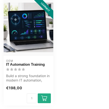
LEARNKIT
OEM
IT Automation Training
Build a strong foundation in
modern IT automation,
governance, monitoring,
€198,00
polic...