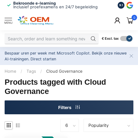
Bekroonde e-learning
ISO 9001 
9.1
Inclusief proefexamens en 24/7 begeleiding
2.500+ or
0
MENU
€
Excl. tax
Bespaar uren per week met Microsoft Copilot. Bekijk onze nieuwe
AI-trainingen.
Direct starten
Home
/
Tags
/
Cloud Governance
Products tagged with Cloud
Governance
Filters