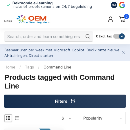
Bekroonde e-learning
ISO 9001 
9.1
Inclusief proefexamens en 24/7 begeleiding
2.500+ or
0
MENU
€
Excl. tax
Bespaar uren per week met Microsoft Copilot. Bekijk onze nieuwe
AI-trainingen.
Direct starten
Home
/
Tags
/
Command Line
Products tagged with Command
Line
Filters