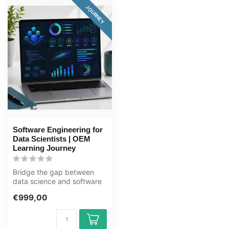
JOURNEY
Software Engineering for
Data Scientists | OEM
Learning Journey
Bridge the gap between
data science and software
engineering in this 90+ hour
€999,00
jo...