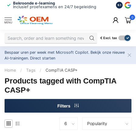
Bekroonde e-learning
ISO 9001 
9.1
Inclusief proefexamens en 24/7 begeleiding
2.500+ or
0
MENU
€
Excl. tax
Bespaar uren per week met Microsoft Copilot. Bekijk onze nieuwe
AI-trainingen.
Direct starten
Home
/
Tags
/
CompTIA CASP+
Products tagged with CompTIA
CASP+
Filters