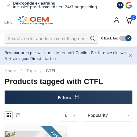
Bekroonde e-learning
ISO 9001 
9.1
Inclusief proefexamens en 24/7 begeleiding
2.500+ or
0
MENU
€
Excl. tax
Bespaar uren per week met Microsoft Copilot. Bekijk onze nieuwe
AI-trainingen.
Direct starten
Home
/
Tags
/
CTFL
Products tagged with CTFL
Filters
JOURNEY