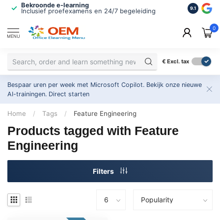
Bekroonde e-learning
ISO 9001 
9.1
Inclusief proefexamens en 24/7 begeleiding
2.500+ or
0
MENU
€
Excl. tax
Bespaar uren per week met Microsoft Copilot. Bekijk onze nieuwe
AI-trainingen.
Direct starten
Home
/
Tags
/
Feature Engineering
Products tagged with Feature
Engineering
Filters