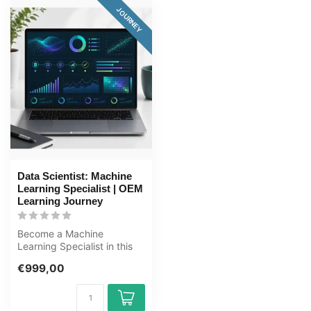
JOURNEY
Data Scientist: Machine
Learning Specialist | OEM
Learning Journey
Become a Machine
Learning Specialist in this
comprehensive 168+ hour
€999,00
learning jo...