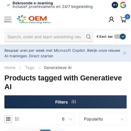
Bekroonde e-learning
ISO 9001 
9.1
Inclusief proefexamens en 24/7 begeleiding
2.500+ or
0
MENU
€
Excl. tax
Bespaar uren per week met Microsoft Copilot. Bekijk onze nieuwe
AI-trainingen.
Direct starten
Home
/
Tags
/
Generatieve AI
Products tagged with Generatieve
AI
Filters