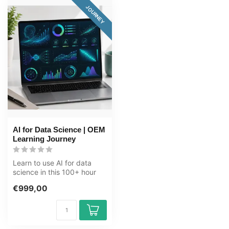
JOURNEY
AI for Data Science | OEM
Learning Journey
Learn to use AI for data
science in this 100+ hour
journey. From data science
€999,00
fu...