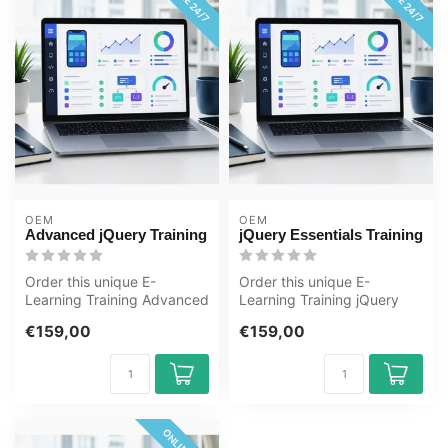
OEM
OEM
Advanced jQuery Training
jQuery Essentials Training
Order this unique E-
Order this unique E-
Learning Training Advanced
Learning Training jQuery
jQuery online, 1 year 24/7
Essentials online, 1 year
€159,00
€159,00
access...
24/7 acce...