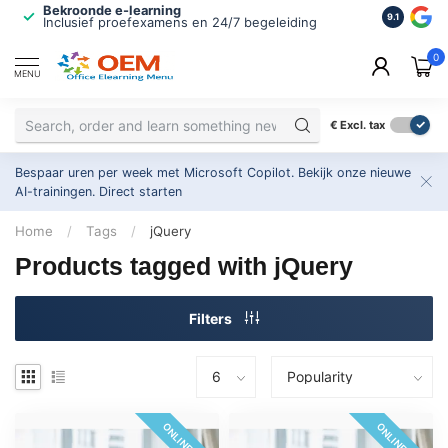
Bekroonde e-learning
ISO 9001 
9.1
Inclusief proefexamens en 24/7 begeleiding
2.500+ or
0
MENU
€
Excl. tax
Bespaar uren per week met Microsoft Copilot. Bekijk onze nieuwe
AI-trainingen.
Direct starten
Home
/
Tags
/
jQuery
Products tagged with jQuery
Filters
ONLINE 24/7
ONLINE 24/7