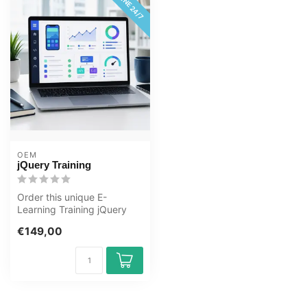
ONLINE 24/7
OEM
jQuery Training
Order this unique E-
Learning Training jQuery
online, 1 year 24/7 access
€149,00
to rich ...