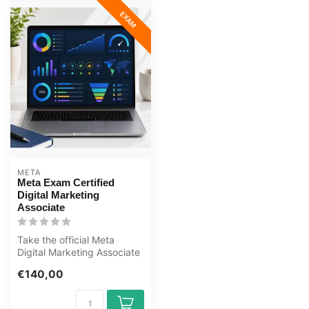
EXAM
META
Meta Exam Certified
Digital Marketing
Associate
Take the official Meta
Digital Marketing Associate
Exam at OEM, an
€140,00
authorised Ce...