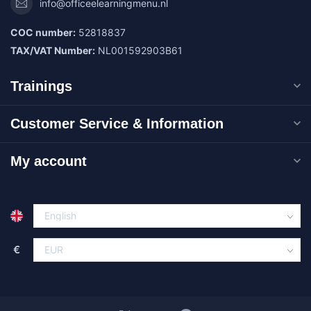
info@officeelearningmenu.nl
COC number:
52818837
TAX/VAT Number:
NL001592903B61
Trainings
Customer Service & Information
My account
€