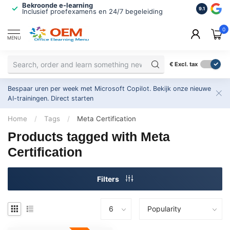
Bekroonde e-learning
ISO 9001 
9.1
Inclusief proefexamens en 24/7 begeleiding
2.500+ or
0
MENU
€
Excl. tax
Bespaar uren per week met Microsoft Copilot. Bekijk onze nieuwe
AI-trainingen.
Direct starten
Home
/
Tags
/
Meta Certification
Products tagged with Meta
Certification
Filters