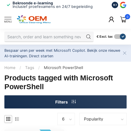
Bekroonde e-learning
ISO 9001 
9.1
Inclusief proefexamens en 24/7 begeleiding
2.500+ or
0
MENU
€
Excl. tax
Bespaar uren per week met Microsoft Copilot. Bekijk onze nieuwe
AI-trainingen.
Direct starten
Home
/
Tags
/
Microsoft PowerShell
Products tagged with Microsoft
PowerShell
Filters