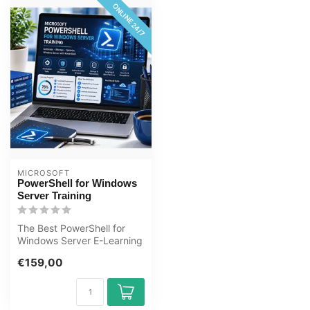
ONLINE 24/7
MICROSOFT
PowerShell for Windows
Server Training
The Best PowerShell for
Windows Server E-Learning
Training Online Course at
€159,00
the ...