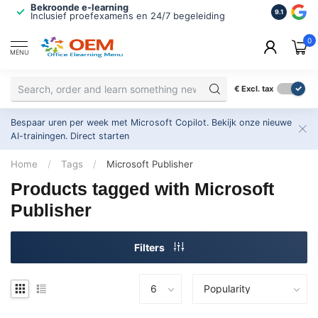
Bekroonde e-learning
ISO 9001 
9.1
Inclusief proefexamens en 24/7 begeleiding
2.500+ or
0
MENU
€
Excl. tax
Bespaar uren per week met Microsoft Copilot. Bekijk onze nieuwe
AI-trainingen.
Direct starten
Home
/
Tags
/
Microsoft Publisher
Products tagged with Microsoft
Publisher
Filters