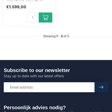
ICT'ers / Security-analisten.
€1.599,00
1 day, ful...
Showing
1
-
3
of 3
Subscribe to our newsletter
Stay up to date with our latest offers
Persoonlijk advies nodig?