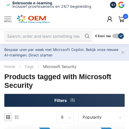
Bekroonde e-learning
ISO 9001 
9.1
Inclusief proefexamens en 24/7 begeleiding
2.500+ or
0
MENU
€
Excl. tax
Bespaar uren per week met Microsoft Copilot. Bekijk onze nieuwe
AI-trainingen.
Direct starten
Home
/
Tags
/
Microsoft Security
Products tagged with Microsoft
Security
Filters