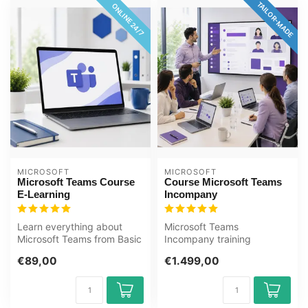
TAILOR-MADE
ONLINE 24/7
MICROSOFT
MICROSOFT
Microsoft Teams Course
Course Microsoft Teams
E-Learning
Incompany
Learn everything about
Microsoft Teams
Microsoft Teams from Basic
Incompany training
to Expert level in this
Certified Teachers Zero
€89,00
€1.499,00
online...
Measurements Custom R...