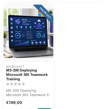
ONLINE 24/7
MICROSOFT
MS-300 Deploying
Microsoft 365 Teamwork
Training
MS-300 Deploying
Microsoft 365 Teamwork E-
Learning Training Certified
€199,00
teachers Q...