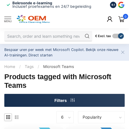
Bekroonde e-learning
ISO 9001 
9.1
Inclusief proefexamens en 24/7 begeleiding
2.500+ or
0
MENU
€
Excl. tax
Bespaar uren per week met Microsoft Copilot. Bekijk onze nieuwe
AI-trainingen.
Direct starten
Home
/
Tags
/
Microsoft Teams
Products tagged with Microsoft
Teams
Filters