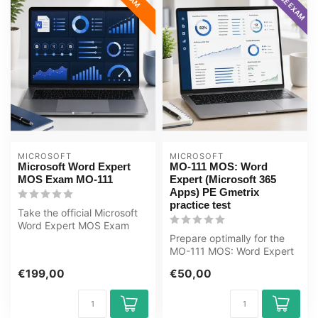
MICROSOFT
MICROSOFT
Microsoft Word Expert
MO-111 MOS: Word
MOS Exam MO-111
Expert (Microsoft 365
Apps) PE Gmetrix
practice test
Take the official Microsoft
Word Expert MOS Exam
MO-111 at OEM, an
Prepare optimally for the
authorised Ce...
MO-111 MOS: Word Expert
(Microsoft 365 Apps) exam
€199,00
€50,00
with...