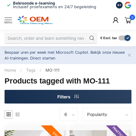
Bekroonde e-learning
ISO 9001 
9.1
Inclusief proefexamens en 24/7 begeleiding
2.500+ or
0
MENU
€
Excl. tax
Bespaar uren per week met Microsoft Copilot. Bekijk onze nieuwe
AI-trainingen.
Direct starten
Home
/
Tags
/
MO-111
Products tagged with MO-111
Filters
PRACTICE EXAM
EXAM