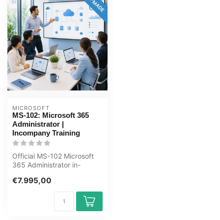
MICROSOFT
MS-102: Microsoft 365
Administrator |
Incompany Training
Official MS-102 Microsoft
365 Administrator in-
company training. Tenant
€7.995,00
manageme...