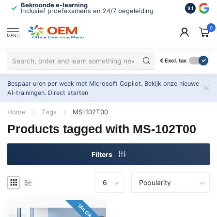
Bekroonde e-learning
ISO 9001 
9.1
Inclusief proefexamens en 24/7 begeleiding
2.500+ or
0
MENU
€
Excl. tax
Bespaar uren per week met Microsoft Copilot. Bekijk onze nieuwe
AI-trainingen.
Direct starten
Home
/
Tags
/
MS-102T00
Products tagged with MS-102T00
Filters
TAILOR-MADE