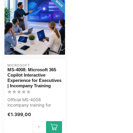
MICROSOFT
MS-4008: Microsoft 365
Copilot Interactive
Experience for Executives
| Incompany Training
Official MS-4008
incompany training for
Directie / Management. 1
€1.399,00
day, fully cust...