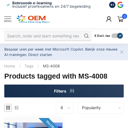
Bekroonde e-learning
ISO 9001 
9.1
Inclusief proefexamens en 24/7 begeleiding
2.500+ or
0
MENU
€
Excl. tax
Bespaar uren per week met Microsoft Copilot. Bekijk onze nieuwe
AI-trainingen.
Direct starten
Home
/
Tags
/
MS-4008
Products tagged with MS-4008
Filters
TAILOR-MADE