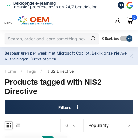
Bekroonde e-learning
ISO 9001 
9.1
Inclusief proefexamens en 24/7 begeleiding
2.500+ or
0
MENU
€
Excl. tax
Bespaar uren per week met Microsoft Copilot. Bekijk onze nieuwe
AI-trainingen.
Direct starten
Home
/
Tags
/
NIS2 Directive
Products tagged with NIS2
Directive
Filters