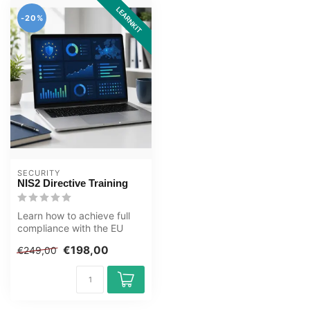
LEARNKIT
-20%
SECURITY
NIS2 Directive Training
Learn how to achieve full
compliance with the EU
NIS2 Directive. Build
€198,00
€249,00
cybersecu...