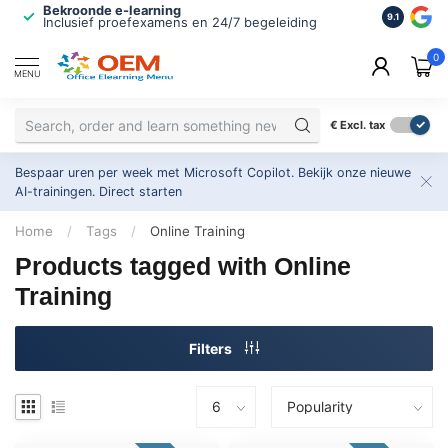
Bekroonde e-learning
ISO 9001 
9.1
Inclusief proefexamens en 24/7 begeleiding
2.500+ or
0
MENU
€
Excl. tax
Bespaar uren per week met Microsoft Copilot. Bekijk onze nieuwe
AI-trainingen.
Direct starten
Home
/
Tags
/
Online Training
Products tagged with Online
Training
Filters