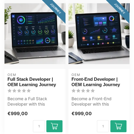
JOURNEY
JOURNEY
OEM
OEM
Full Stack Developer |
Front-End Developer |
OEM Learning Journey
OEM Learning Journey
Become a Full Stack
Become a Front-End
Developer with this
Developer with this
complete online ICT training
complete online ICT training
€999,00
€999,00
course. Lea...
course. Lear...