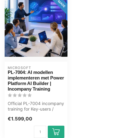
MICROSOFT
PL-7004: AI modellen
implementeren met Power
Platform AI Builder |
Incompany Training
Official PL-7004 incompany
training for Key-users /
ICT'ers. 1 day, fully
€1.599,00
custom...