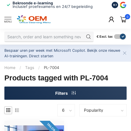
Bekroonde e-learning
ISO 9001 
9.1
Inclusief proefexamens en 24/7 begeleiding
2.500+ or
0
MENU
€
Excl. tax
Bespaar uren per week met Microsoft Copilot. Bekijk onze nieuwe
AI-trainingen.
Direct starten
Home
/
Tags
/
PL-7004
Products tagged with PL-7004
Filters
TAILOR-MADE