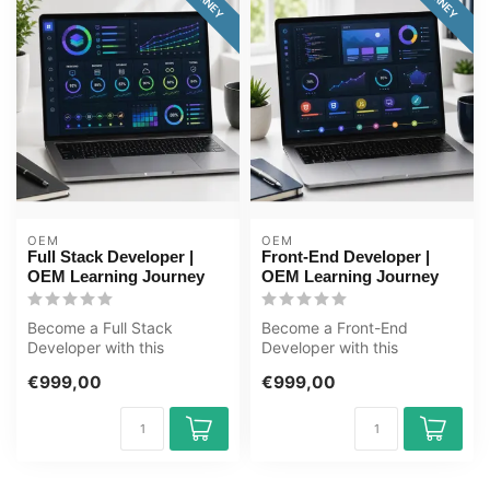
OEM
OEM
Full Stack Developer |
Front-End Developer |
OEM Learning Journey
OEM Learning Journey
Become a Full Stack
Become a Front-End
Developer with this
Developer with this
complete online ICT training
complete online ICT training
€999,00
€999,00
course. Lea...
course. Lear...