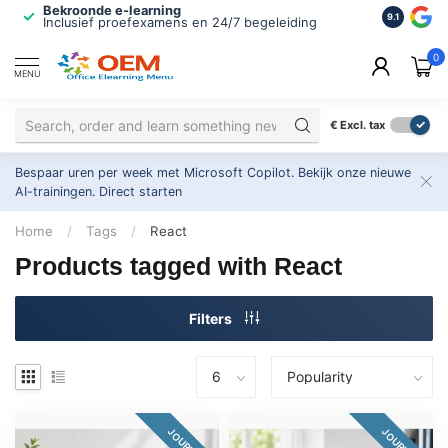
Bekroonde e-learning
ISO 9001 
9.1
Inclusief proefexamens en 24/7 begeleiding
2.500+ or
0
MENU
€
Excl. tax
Bespaar uren per week met Microsoft Copilot. Bekijk onze nieuwe
AI-trainingen.
Direct starten
Home
/
Tags
/
React
Products tagged with React
Filters
JOURNEY
JOURNEY