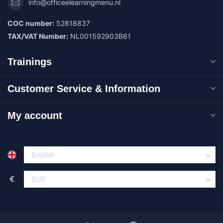
info@officeelearningmenu.nl
COC number:
52818837
TAX/VAT Number:
NL001592903B61
Trainings
Customer Service & Information
My account
€