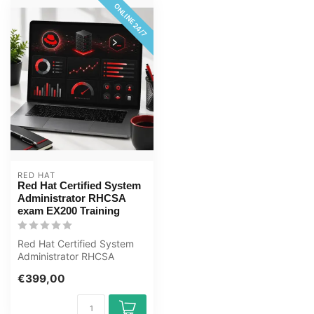
ONLINE 24/7
RED HAT
Red Hat Certified System
Administrator RHCSA
exam EX200 Training
Red Hat Certified System
Administrator RHCSA
(EX200 exam) - Online E-
€399,00
Learning tr...