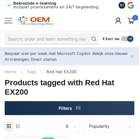
Bekroonde e-learning
ISO 9001 
9.1
Inclusief proefexamens en 24/7 begeleiding
2.500+ or
0
MENU
€
Excl. tax
Bespaar uren per week met Microsoft Copilot. Bekijk onze nieuwe
AI-trainingen.
Direct starten
Home
/
Tags
/
Red Hat EX200
Products tagged with Red Hat
EX200
Filters