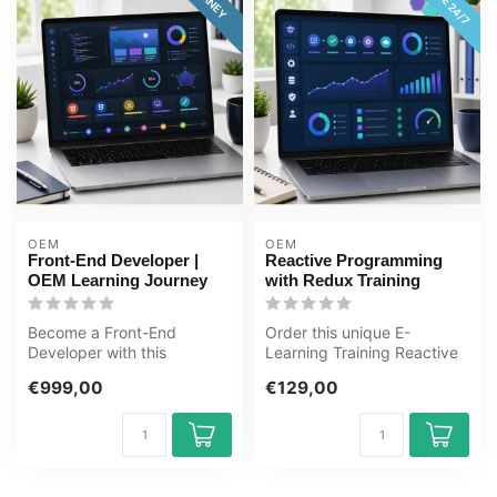
OEM
OEM
Front-End Developer |
Reactive Programming
OEM Learning Journey
with Redux Training
Become a Front-End
Order this unique E-
Developer with this
Learning Training Reactive
complete online ICT training
Programming with Redux
€999,00
€129,00
course. Lear...
online, 1 ...