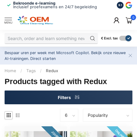
Bekroonde e-learning
ISO 9001 
9.1
Inclusief proefexamens en 24/7 begeleiding
2.500+ or
0
MENU
€
Excl. tax
Bespaar uren per week met Microsoft Copilot. Bekijk onze nieuwe
AI-trainingen.
Direct starten
Home
/
Tags
/
Redux
Products tagged with Redux
Filters
ONLINE 24/7
JOURNEY