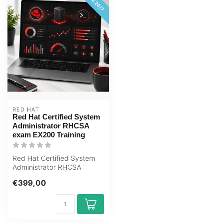
RED HAT
Red Hat Certified System
Administrator RHCSA
exam EX200 Training
Red Hat Certified System
Administrator RHCSA
(EX200 exam) - Online E-
€399,00
Learning tr...