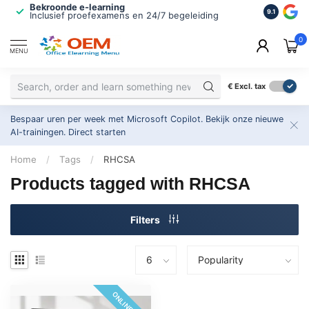
Bekroonde e-learning
ISO 9001 
9.1
Inclusief proefexamens en 24/7 begeleiding
2.500+ or
0
MENU
€
Excl. tax
Bespaar uren per week met Microsoft Copilot. Bekijk onze nieuwe
AI-trainingen.
Direct starten
Home
/
Tags
/
RHCSA
Products tagged with RHCSA
Filters
ONLINE 24/7