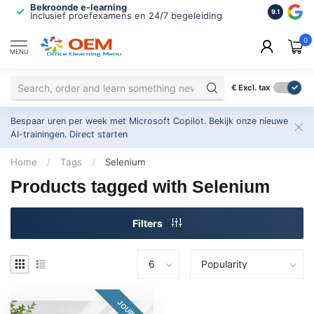
Bekroonde e-learning
ISO 9001 
9.1
Inclusief proefexamens en 24/7 begeleiding
2.500+ or
0
MENU
€
Excl. tax
Bespaar uren per week met Microsoft Copilot. Bekijk onze nieuwe
AI-trainingen.
Direct starten
Home
/
Tags
/
Selenium
Products tagged with Selenium
Filters
JOURNEY