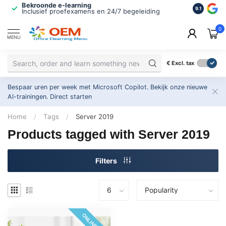
Bekroonde e-learning
ISO 9001 
9.1
Inclusief proefexamens en 24/7 begeleiding
2.500+ or
0
MENU
€
Excl. tax
Bespaar uren per week met Microsoft Copilot. Bekijk onze nieuwe
AI-trainingen.
Direct starten
Home
/
Tags
/
Server 2019
Products tagged with Server 2019
Filters
ONLINE 24/7