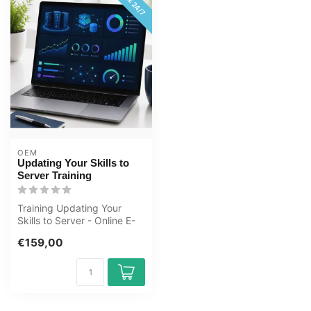
OEM
Updating Your Skills to
Server Training
Training Updating Your
Skills to Server - Online E-
Learning Course. Order and
€159,00
st...