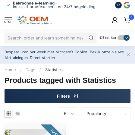
Bekroonde e-learning
ISO 9001 
9.1
Inclusief proefexamens en 24/7 begeleiding
2.500+ or
0
MENU
€
Excl. tax
Bespaar uren per week met Microsoft Copilot. Bekijk onze nieuwe
AI-trainingen.
Direct starten
Home
/
Tags
/
Statistics
Products tagged with Statistics
Filters
JOURNEY