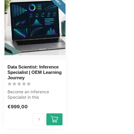
Data Scientist: Inference
Specialist | OEM Learning
Journey
Become an Inference
Specialist in this
comprehensive 169+ hour
€999,00
learning journey....