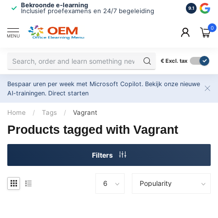
Bekroonde e-learning
ISO 9001 
9.1
Inclusief proefexamens en 24/7 begeleiding
2.500+ or
0
MENU
€
Excl. tax
Bespaar uren per week met Microsoft Copilot. Bekijk onze nieuwe
AI-trainingen.
Direct starten
Home
/
Tags
/
Vagrant
Products tagged with Vagrant
Filters