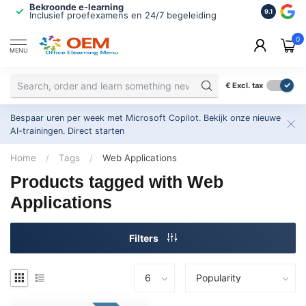
Bekroonde e-learning
ISO 9001 
9.1
Inclusief proefexamens en 24/7 begeleiding
2.500+ or
0
MENU
€
Excl. tax
Bespaar uren per week met Microsoft Copilot. Bekijk onze nieuwe
AI-trainingen.
Direct starten
Home
/
Tags
/
Web Applications
Products tagged with Web
Applications
Filters