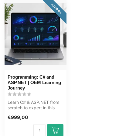
JOURNEY
Programming: C# and
ASP.NET | OEM Learning
Journey
Learn C# & ASP.NET from
scratch to expert in this
118+ hour learning journey.
€999,00
C#...