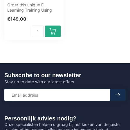
Order this unique E-
Learning Training Using
Docker online, 1 year 24/7
€149,00
access to...
Subscribe to our newsletter
Stay up to date with our latest offers
Persoonlijk advies nodig?
Onze specialisten helpen u graag bij het kiezen van de juiste
training of het samenstellen van een incompany traject.