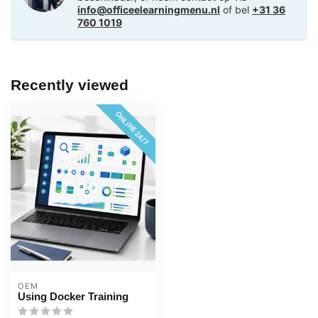
info@officeelearningmenu.nl
of bel
+31 36
760 1019
Recently viewed
ONLINE 24/7
OEM
Using Docker Training