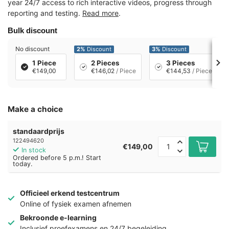
year 24/7 access to rich interactive videos, progress through
reporting and testing.
Read more
.
Bulk discount
No discount
2%
Discount
3%
Discount
1 Piece
2 Pieces
3 Pieces
€149,00
€146,02
/ Piece
€144,53
/ Piece
Make a choice
standaardprijs
122494620
€149,00
In stock
Ordered before 5 p.m.! Start
today.
Officieel erkend testcentrum
Online of fysiek examen afnemen
Bekroonde e-learning
Inclusief proefexamens en 24/7 begeleiding