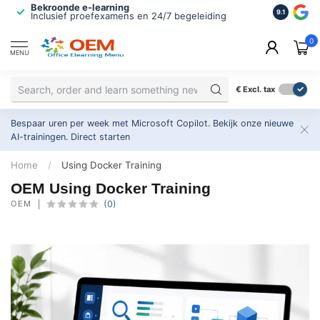
Bekroonde e-learning
ISO 9001 
9.1
Inclusief proefexamens en 24/7 begeleiding
2.500+ or
0
MENU
€
Excl. tax
Bespaar uren per week met Microsoft Copilot. Bekijk onze nieuwe
AI-trainingen.
Direct starten
Home
/
Using Docker Training
OEM Using Docker Training
OEM
(0)