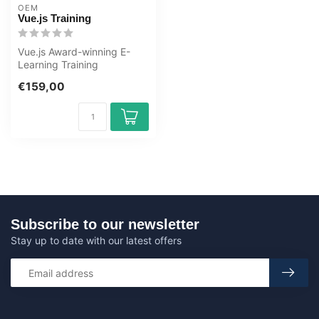
OEM
Vue.js Training
Vue.js Award-winning E-
Learning Training
Interactive videos with
€159,00
spoken text Cer...
Subscribe to our newsletter
Stay up to date with our latest offers