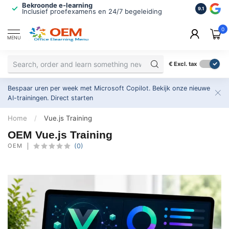
Bekroonde e-learning
ISO 9001 
9.1
Inclusief proefexamens en 24/7 begeleiding
2.500+ or
0
MENU
€
Excl. tax
Bespaar uren per week met Microsoft Copilot. Bekijk onze nieuwe
AI-trainingen.
Direct starten
Home
/
Vue.js Training
OEM Vue.js Training
OEM
(0)