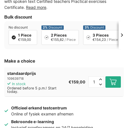
with spoken text Certified teachers Practical exercises
Certificate.
Read more
.
Bulk discount
No discount
2%
Discount
3%
Discount
1 Piece
2 Pieces
3 Pieces
€159,00
€155,82
/ Piece
€154,23
/ Piece
Make a choice
standaardprijs
109639718
€159,00
In stock
Ordered before 5 p.m.! Start
today.
Officieel erkend testcentrum
Online of fysiek examen afnemen
Bekroonde e-learning
Inclusief proefexamens en 24/7 begeleiding