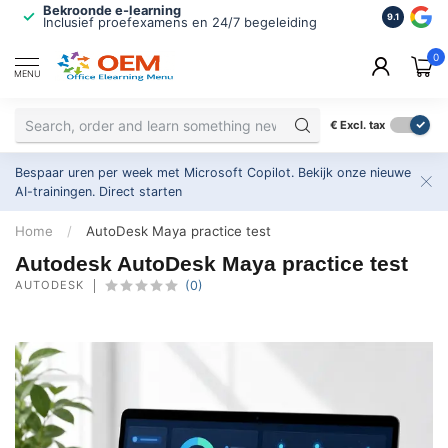
Bekroonde e-learning
ISO 9001 
9.1
Inclusief proefexamens en 24/7 begeleiding
2.500+ or
0
MENU
€
Excl. tax
Bespaar uren per week met Microsoft Copilot. Bekijk onze nieuwe
AI-trainingen.
Direct starten
Home
/
AutoDesk Maya practice test
Autodesk AutoDesk Maya practice test
AUTODESK
(0)