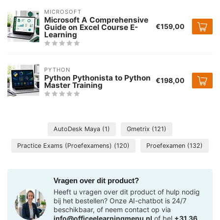
MICROSOFT
Microsoft A Comprehensive
€159,00
Guide on Excel Course E-
Learning
PYTHON
Python Pythonista to Python
€198,00
Master Training
AutoDesk Maya
(1)
Gmetrix
(121)
Practice Exams (Proefexamens)
(120)
Proefexamen
(132)
Vragen over dit product?
Heeft u vragen over dit product of hulp nodig
bij het bestellen? Onze AI-chatbot is 24/7
beschikbaar, of neem contact op via
info@officeelearningmenu.nl
of bel
+31 36