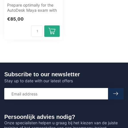
Prepare optimally for the
AutoDesk Maya exam with
the GMetrix practice test
€85,00
from...
Subscribe to our newsletter
Stay up to date with our latest offers
Persoonlijk advies nodig?
Onze specialisten helpen u graag bij het kiezen van de juiste
training of het samenstellen van een incompany traject.