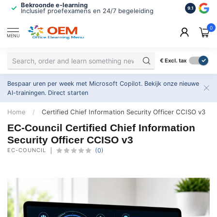
Bekroonde e-learning
ISO 9001 
9.1
Inclusief proefexamens en 24/7 begeleiding
2.500+ or
0
MENU
€
Excl. tax
Bespaar uren per week met Microsoft Copilot. Bekijk onze nieuwe
AI-trainingen.
Direct starten
Home
/
Certified Chief Information Security Officer CCISO v3
EC-Council Certified Chief Information
Security Officer CCISO v3
EC-COUNCIL
(0)