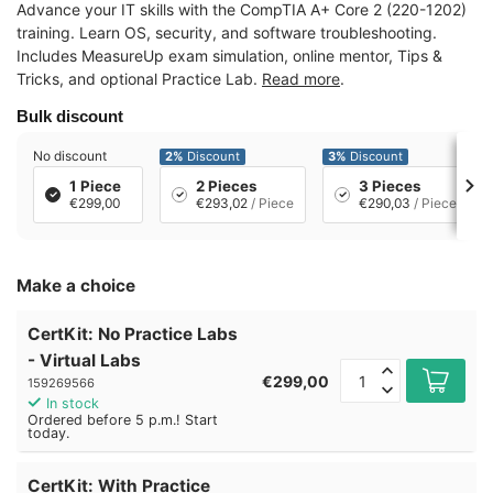
Advance your IT skills with the CompTIA A+ Core 2 (220-1202)
training. Learn OS, security, and software troubleshooting.
Includes MeasureUp exam simulation, online mentor, Tips &
Tricks, and optional Practice Lab.
Read more
.
Bulk discount
No discount
2%
Discount
3%
Discount
1 Piece
2 Pieces
3 Pieces
€299,00
€293,02
/ Piece
€290,03
/ Piece
Make a choice
CertKit: No Practice Labs
- Virtual Labs
€299,00
159269566
In stock
Ordered before 5 p.m.! Start
today.
CertKit: With Practice