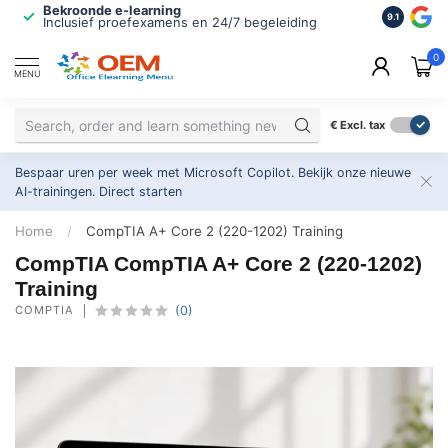
Bekroonde e-learning
ISO 9001 
9.1
Inclusief proefexamens en 24/7 begeleiding
2.500+ or
0
MENU
€
Excl. tax
Bespaar uren per week met Microsoft Copilot. Bekijk onze nieuwe
AI-trainingen.
Direct starten
Home
/
CompTIA A+ Core 2 (220-1202) Training
CompTIA CompTIA A+ Core 2 (220-1202)
Training
COMPTIA
(0)