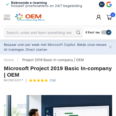
Bekroonde e-learning
ISO 9001 
9.1
Inclusief proefexamens en 24/7 begeleiding
2.500+ or
0
MENU
€
Excl. tax
Bespaar uren per week met Microsoft Copilot. Bekijk onze nieuwe
AI-trainingen.
Direct starten
Home
/
Project 2019 Basic In-company | OEM
Microsoft Project 2019 Basic In-company
| OEM
MICROSOFT
(14)