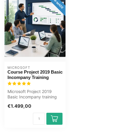
TAILOR-MADE
MICROSOFT
Course Project 2019 Basic
Incompany Training
Microsoft Project 2019
Basic Incompany training
Certified Teachers Zero
€1.499,00
Measurem...